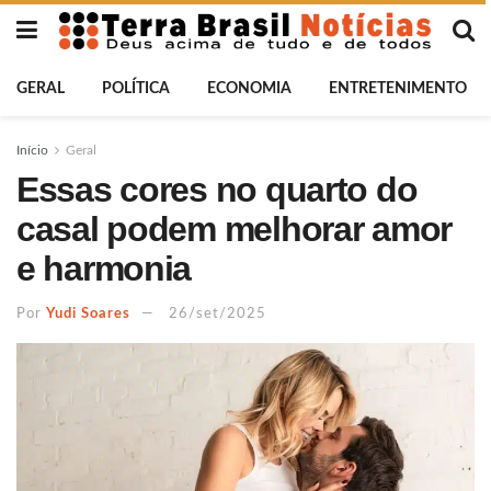
GERAL
POLÍTICA
ECONOMIA
ENTRETENIMENTO
Início
Geral
Essas cores no quarto do
casal podem melhorar amor
e harmonia
Por
Yudi Soares
26/set/2025