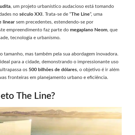
udita
, um projeto urbanístico audacioso está tomando
idades no
século XXI
. Trata-se de “
The Line
“, uma
 linear
sem precedentes, estendendo-se por
Este empreendimento faz parte do
megaplano Neom
, que
dade, tecnologia e urbanismo.
lo tamanho, mas também pela sua abordagem inovadora.
ideal para a cidade, demonstrando o impressionante uso
ultrapassa os
500 bilhões de dólares
, o objetivo é ir além
as fronteiras em planejamento urbano e eficiência.
jeto The Line?