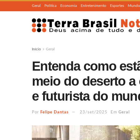
Geral
Política
Economia
Entretenimento
Esportes
Mundo
Início
Geral
Entenda como est
meio do deserto a 
e futurista do mu
Por
Felipe Dantas
23/set/2025
Em
Geral