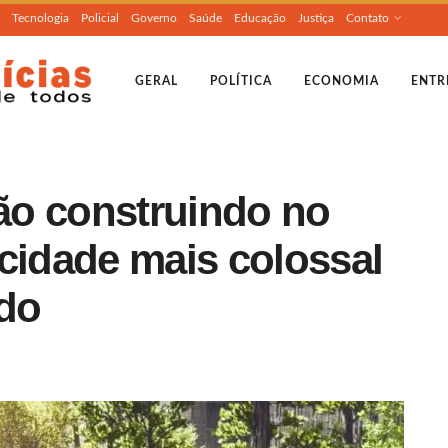
Tecnologia
Policial
Governo
Saúde
Educação
Justiça
Contato
GERAL
POLÍTICA
ECONOMIA
ENTR
ão construindo no
cidade mais colossal
ndo