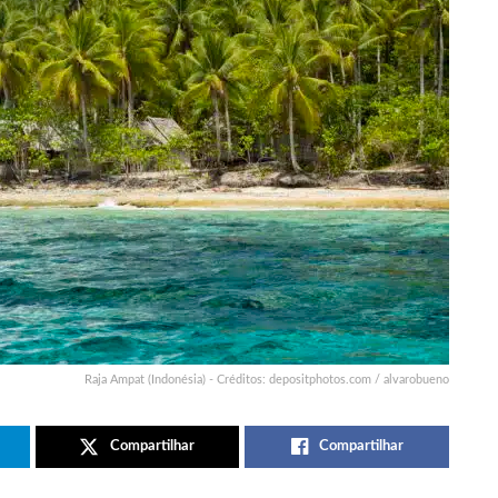
Raja Ampat (Indonésia) - Créditos: depositphotos.com / alvarobueno
Compartilhar
Compartilhar