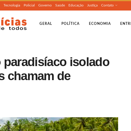
Tecnologia
Policial
Governo
Saúde
Educação
Justiça
Contato
GERAL
POLÍTICA
ECONOMIA
ENTR
 paradisíaco isolado
es chamam de