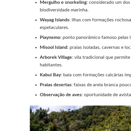
Mergulho e snorkeling
: considerado um dos
biodiversidade marinha.
Wayag Islands
: ilhas com formações rochos
espetaculares.
Piaynemo
: ponto panorâmico famoso pelas l
Misool Island
: praias isoladas, cavernas e lo
Arborek Village
: vila tradicional que permit
habitantes.
Kabui Bay
: baía com formações calcárias imp
Praias desertas
: faixas de areia branca pou
Observação de aves
: oportunidade de avista