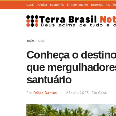
Geral
Política
Economia
Entretenimento
Esportes
Mundo
Início
Geral
Conheça o destino
que mergulhador
santuário
Por
Felipe Dantas
25/set/2025
Em
Geral