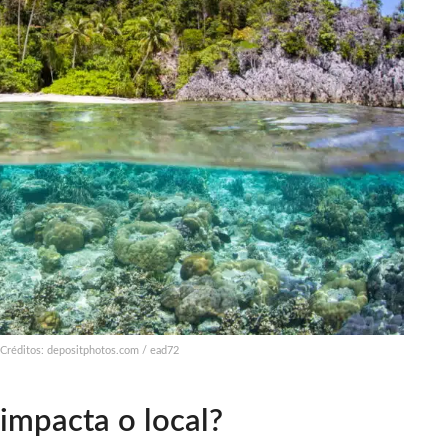
 Créditos: depositphotos.com / ead72
impacta o local?