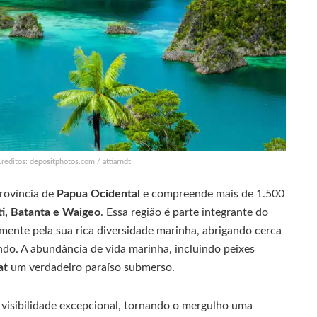
réditos: depositphotos.com / attiarndt
província de
Papua Ocidental
e compreende mais de 1.500
ti, Batanta e Waigeo
. Essa região é parte integrante do
mente pela sua rica diversidade marinha, abrigando cerca
do. A abundância de vida marinha, incluindo peixes
at
um verdadeiro paraíso submerso.
 visibilidade excepcional, tornando o mergulho uma