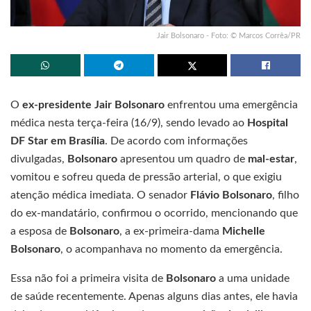
Jair Bolsonaro - Foto: © Marcos Corrêa/PR
O
ex-presidente Jair Bolsonaro
enfrentou uma emergência
médica nesta terça-feira (16/9), sendo levado ao
Hospital
DF Star em Brasília
. De acordo com informações
divulgadas,
Bolsonaro
apresentou um quadro de
mal-estar
,
vomitou e sofreu queda de pressão arterial, o que exigiu
atenção médica imediata. O senador
Flávio Bolsonaro
, filho
do ex-mandatário, confirmou o ocorrido, mencionando que
a esposa de
Bolsonaro
, a ex-primeira-dama
Michelle
Bolsonaro
, o acompanhava no momento da emergência.
Essa não foi a primeira visita de
Bolsonaro
a uma unidade
de saúde recentemente. Apenas alguns dias antes, ele havia