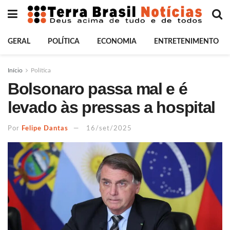
GERAL
POLÍTICA
ECONOMIA
ENTRETENIMENTO
Início
Política
Bolsonaro passa mal e é
levado às pressas a hospital
Por
Felipe Dantas
16/set/2025