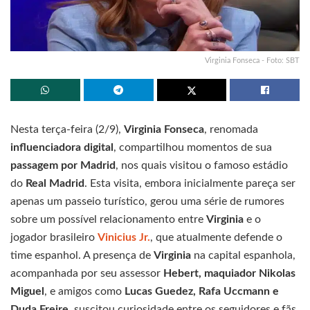
Virginia Fonseca - Foto: SBT
Nesta terça-feira (2/9),
Virginia Fonseca
, renomada
influenciadora digital
, compartilhou momentos de sua
passagem por Madrid
, nos quais visitou o famoso estádio
do
Real Madrid
. Esta visita, embora inicialmente pareça ser
apenas um passeio turístico, gerou uma série de rumores
sobre um possível relacionamento entre
Virginia
e o
jogador brasileiro
Vinicius Jr.
, que atualmente defende o
time espanhol. A presença de
Virginia
na capital espanhola,
acompanhada por seu assessor
Hebert, maquiador Nikolas
Miguel
, e amigos como
Lucas Guedez, Rafa Uccmann e
Duda Freire
, suscitou curiosidade entre os seguidores e fãs