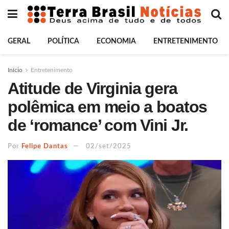
GERAL
POLÍTICA
ECONOMIA
ENTRETENIMENTO
Início
Entretenimento
Atitude de Virginia gera
polêmica em meio a boatos
de ‘romance’ com Vini Jr.
Por
Felipe Dantas
02/set/2025