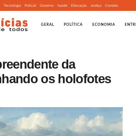
Tecnologia
Policial
Governo
Saúde
Educação
Justiça
Contato
GERAL
POLÍTICA
ECONOMIA
ENTR
preendente da
hando os holofotes