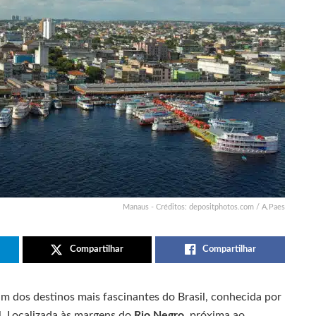
Manaus - Créditos: depositphotos.com / A.Paes
Compartilhar
Compartilhar
m dos destinos mais fascinantes do Brasil, conhecida por
al. Localizada às margens do
Rio Negro
, próxima ao