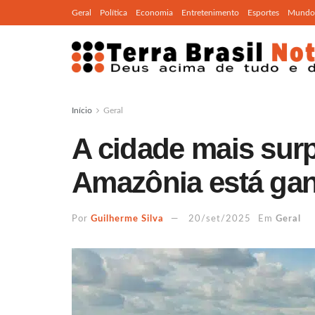
Geral
Política
Economia
Entretenimento
Esportes
Mundo
Início
Geral
A cidade mais sur
Amazônia está gan
Por
Guilherme Silva
20/set/2025
Em
Geral