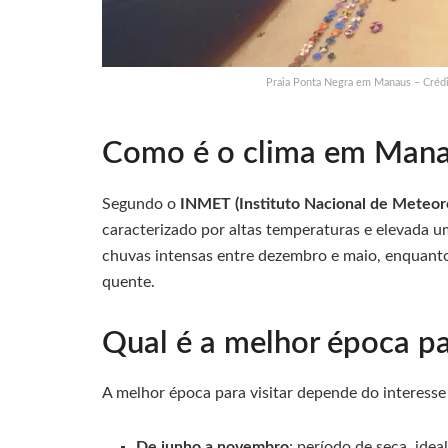
Praia Ponta Negra em Manaus – Crédi
Como é o clima em Man
Segundo o
INMET (Instituto Nacional de Meteoro
caracterizado por altas temperaturas e elevada 
chuvas intensas entre dezembro e maio, enquanto
quente.
Qual é a melhor época pa
A melhor época para visitar depende do interesse 
De junho a novembro
: período de seca, idea