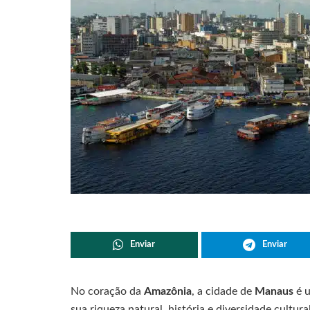
Enviar
Enviar
No coração da
Amazônia
, a cidade de
Manaus
é u
sua riqueza natural, história e diversidade cultur