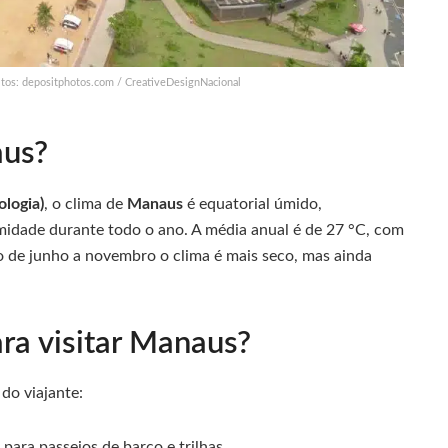
tos: depositphotos.com / CreativeDesignNacional
aus?
logia)
, o clima de
Manaus
é equatorial úmido,
umidade durante todo o ano. A média anual é de 27 °C, com
 de junho a novembro o clima é mais seco, mas ainda
ra visitar Manaus?
do viajante:
l para passeios de barco e trilhas.