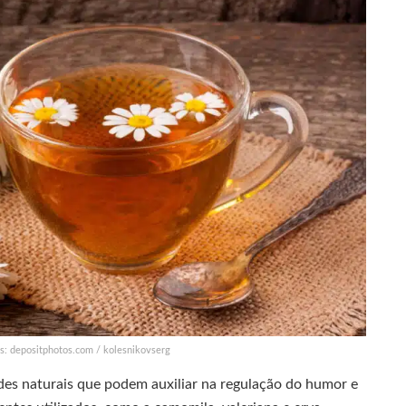
s: depositphotos.com / kolesnikovserg
des naturais que podem auxiliar na regulação do humor e