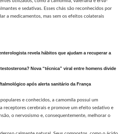
tes utilizados, como a camomila, valeriana e erva-
almantes e sedativas. Esses chás são reconhecidos por
ilar a medicamentos, mas sem os efeitos colaterais
nterologista revela hábitos que ajudam a recuperar a
estosterona? Nova “técnica” viral entre homens divide
ftalmológico após alerta sanitário da França
populares e conhecidos, a camomila possui um
 a receptores cerebrais e promove um efeito sedativo e
 tensão, o nervosismo e, consequentemente, melhorar o
poderoso calmante natural. Seus compostos, como o ácido