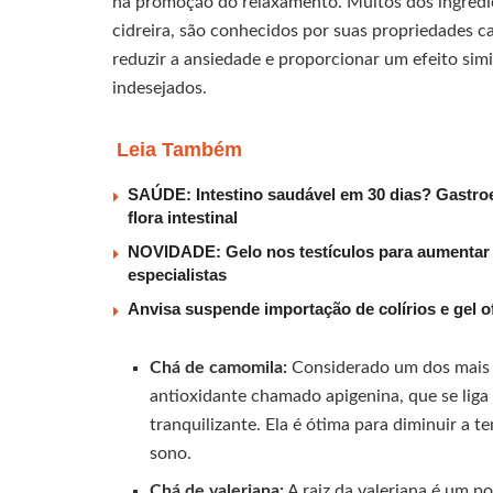
na promoção do relaxamento. Muitos dos ingredien
cidreira, são conhecidos por suas propriedades c
reduzir a ansiedade e proporcionar um efeito sim
indesejados.
Leia Também
SAÚDE: Intestino saudável em 30 dias? Gastroe
flora intestinal
NOVIDADE: Gelo nos testículos para aumentar t
especialistas
Anvisa suspende importação de colírios e gel o
Chá de camomila:
Considerado um dos mais 
antioxidante chamado apigenina, que se liga
tranquilizante. Ela é ótima para diminuir a
sono.
Chá de valeriana:
A raiz da valeriana é um 