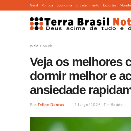
Geral
Política
Economia
Entretenimento
Esportes
Mundo
Início
Saúde
Veja os melhores c
dormir melhor e a
ansiedade rapida
Por
Felipe Dantas
11/ago/2025
Em
Saúde