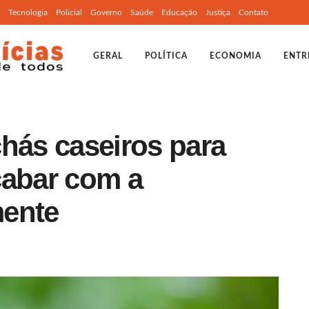
Tecnologia
Policial
Governo
Saúde
Educação
Justiça
Contato
GERAL
POLÍTICA
ECONOMIA
ENTR
hás caseiros para
cabar com a
mente