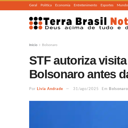
Geral
Política
Economia
Entretenimento
Esportes
Mundo
Início
Bolsonaro
STF autoriza visit
Bolsonaro antes d
Por
Livia Andrade
31/ago/2025
Em
Bolsonaro