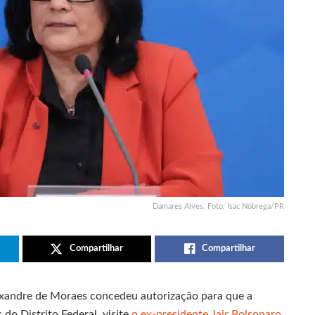
Damares Alves. Foto: Isac Nóbrega/PR
Compartilhar
Compartilhar
exandre de Moraes concedeu autorização para que a
do Distrito Federal, visite
o ex-presidente Jair Bolsonaro
.