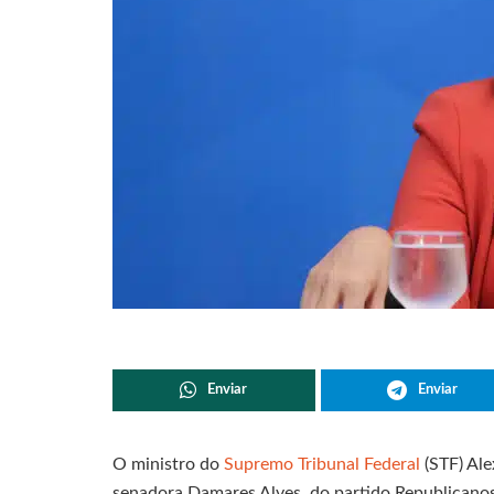
Enviar
Enviar
O ministro do
Supremo Tribunal Federal
(STF) Al
senadora Damares Alves, do partido Republicanos 