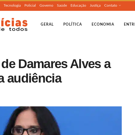
Tecnologia
Policial
Governo
Saúde
Educação
Justiça
Contato
GERAL
POLÍTICA
ECONOMIA
ENTR
a de Damares Alves a
a audiência