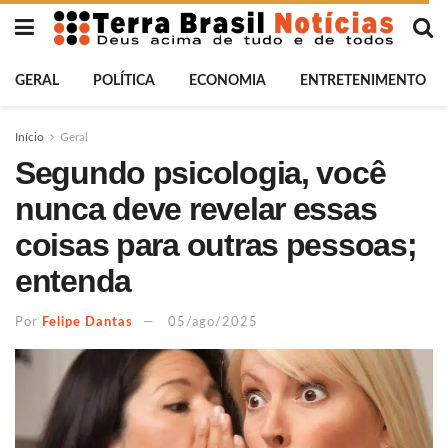
GERAL
POLÍTICA
ECONOMIA
ENTRETENIMENTO
Início
Geral
Segundo psicologia, você
nunca deve revelar essas
coisas para outras pessoas;
entenda
Por
Felipe Dantas
05/ago/2025