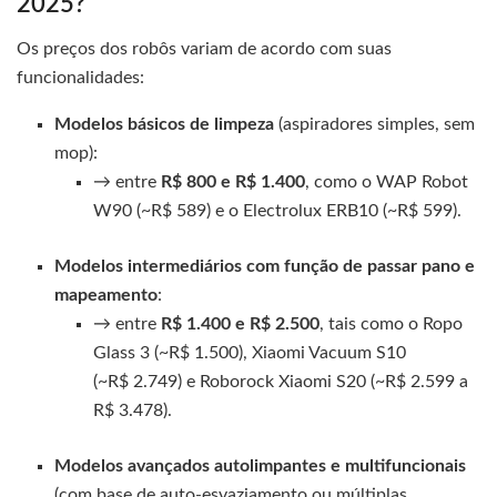
2025?
Os preços dos robôs variam de acordo com suas
funcionalidades:
Modelos básicos de limpeza
(aspiradores simples, sem
mop):
→ entre
R$ 800 e R$ 1.400
, como o WAP Robot
W90 (~R$ 589) e o Electrolux ERB10 (~R$ 599).
Modelos intermediários com função de passar pano e
mapeamento
:
→ entre
R$ 1.400 e R$ 2.500
, tais como o Ropo
Glass 3 (~R$ 1.500), Xiaomi Vacuum S10
(~R$ 2.749) e Roborock Xiaomi S20 (~R$ 2.599 a
R$ 3.478).
Modelos avançados autolimpantes e multifuncionais
(com base de auto-esvaziamento ou múltiplas