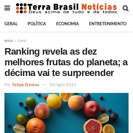
GERAL
POLÍTICA
ECONOMIA
ENTRETENIMENTO
Início
Geral
Ranking revela as dez
melhores frutas do planeta; a
décima vai te surpreender
Por
Felipe Dantas
05/ago/2025