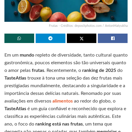
Frutas - Créditos: depositphotos.com / AntonMatyukha
Em um
mundo
repleto de diversidade, tanto cultural quanto
gastronômica, poucos elementos são tão universais quanto
o amor pelas
frutas
. Recentemente, o
ranking de 2025
do
TasteAtlas
trouxe à tona uma seleção das dez frutas mais
prestigiadas mundialmente, destacando a singularidade e a
importância dessas delícias naturais. Renomado por suas
avaliações em diversos
alimentos
ao redor do globo, o
TasteAtlas
é um guia confiável e reconhecido que explora e
classifica as experiências culinárias mais autênticas. Este
ano, o foco do
ranking está nas frutas
, um tema que
desperta não apenas o paladar, mas também
memórias
e