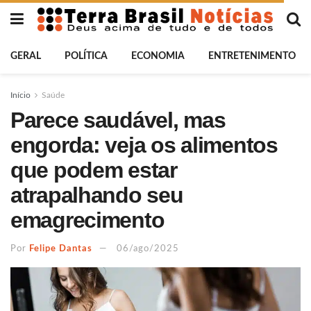
GERAL
POLÍTICA
ECONOMIA
ENTRETENIMENTO
Início
Saúde
Parece saudável, mas
engorda: veja os alimentos
que podem estar
atrapalhando seu
emagrecimento
Por
Felipe Dantas
06/ago/2025