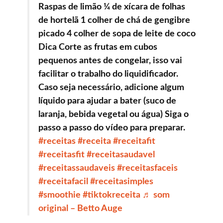
Raspas de limão ¼ de xícara de folhas
de hortelã 1 colher de chá de gengibre
picado 4 colher de sopa de leite de coco
Dica Corte as frutas em cubos
pequenos antes de congelar, isso vai
facilitar o trabalho do liquidificador.
Caso seja necessário, adicione algum
líquido para ajudar a bater (suco de
laranja, bebida vegetal ou água) Siga o
passo a passo do vídeo para preparar.
#receitas
#receita
#receitafit
#receitasfit
#receitasaudavel
#receitassaudaveis
#receitasfaceis
#receitafacil
#receitasimples
#smoothie
#tiktokreceita
♬ som
original – Betto Auge