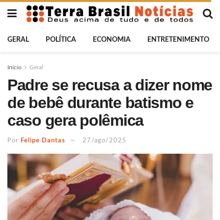
GERAL
POLÍTICA
ECONOMIA
ENTRETENIMENTO
Início
Geral
Padre se recusa a dizer nome
de bebê durante batismo e
caso gera polêmica
Por
Felipe Dantas
27/ago/2025