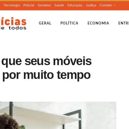
Tecnologia
Policial
Governo
Saúde
Educação
Justiça
Contato
GERAL
POLÍTICA
ECONOMIA
ENTR
a que seus móveis
 por muito tempo