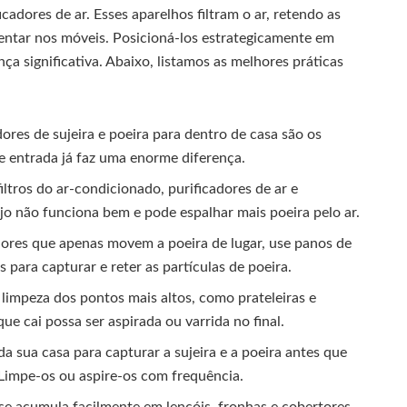
cadores de ar. Esses aparelhos filtram o ar, retendo as
sentar nos móveis. Posicioná-los estrategicamente em
ça significativa. Abaixo, listamos as melhores práticas
res de sujeira e poeira para dentro de casa são os
 de entrada já faz uma enorme diferença.
iltros do ar-condicionado, purificadores de ar e
jo não funciona bem e pode espalhar mais poeira pelo ar.
res que apenas movem a poeira de lugar, use panos de
 para capturar e reter as partículas de poeira.
impeza dos pontos mais altos, como prateleiras e
ue cai possa ser aspirada ou varrida no final.
a sua casa para capturar a sujeira e a poeira antes que
 Limpe-os ou aspire-os com frequência.
se acumula facilmente em lençóis, fronhas e cobertores.