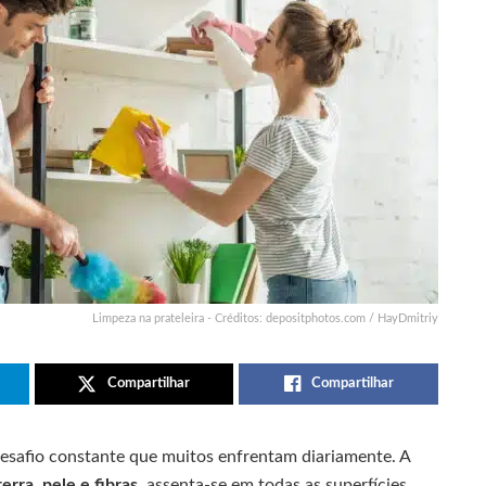
Limpeza na prateleira - Créditos: depositphotos.com / HayDmitriy
Compartilhar
Compartilhar
esafio constante que muitos enfrentam diariamente. A
terra, pele e fibras
, assenta-se em todas as superfícies,