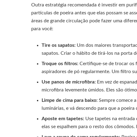
Outra estratégia recomendada é investir em purifi
partículas de poeira antes que elas possam se as
áreas de grande circulação pode fazer uma diferen
para você:
Tire os sapatos:
Um dos maiores transportado
sapatos. Criar o hábito de tirá-los na porta
Troque os filtros:
Certifique-se de trocar os f
aspiradores de pó regularmente. Um filtro su
Use panos de microfibra:
Em vez de espanado
microfibra levemente úmidos. Eles são ótimos
Limpe de cima para baixo:
Sempre comece a l
luminárias, e vá descendo para que a poeira q
Aposte em tapetes:
Use tapetes na entrada d
elas se espalhem para o resto dos cômodos.
Lave a roupa de cama regularmente:
Poeira 