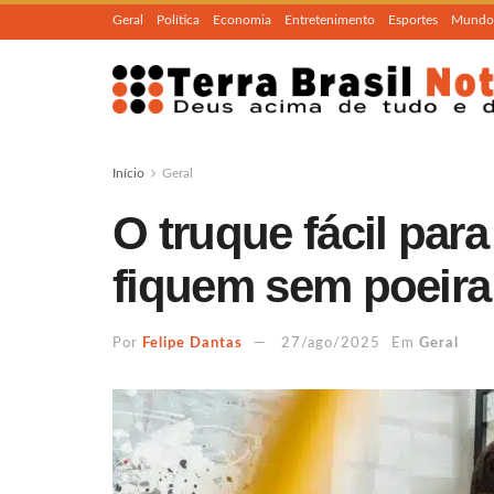
Geral
Política
Economia
Entretenimento
Esportes
Mundo
Início
Geral
O truque fácil par
fiquem sem poeira
Por
Felipe Dantas
27/ago/2025
Em
Geral