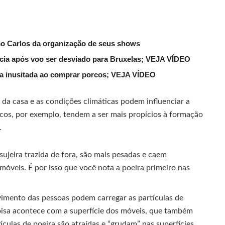
mo Carlos da organização de seus shows
lícia após voo ser desviado para Bruxelas; VEJA VÍDEO
ena inusitada ao comprar porcos; VEJA VÍDEO
 da casa e as condições climáticas podem influenciar a
ecos, por exemplo, tendem a ser mais propícios à formação
.
sujeira trazida de fora, são mais pesadas e caem
móveis. É por isso que você nota a poeira primeiro nas
vimento das pessoas podem carregar as partículas de
coisa acontece com a superfície dos móveis, que também
ículas de poeira são atraídas e “grudam” nas superfícies,