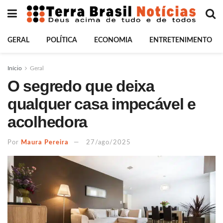
GERAL
POLÍTICA
ECONOMIA
ENTRETENIMENTO
Início
Geral
O segredo que deixa
qualquer casa impecável e
acolhedora
Por
Maura Pereira
27/ago/2025