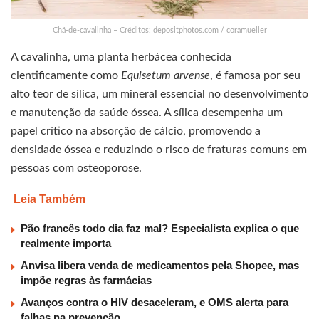
Chá-de-cavalinha – Créditos: depositphotos.com / coramueller
A cavalinha, uma planta herbácea conhecida
cientificamente como
Equisetum arvense
, é famosa por seu
alto teor de sílica, um mineral essencial no desenvolvimento
e manutenção da saúde óssea. A sílica desempenha um
papel crítico na absorção de cálcio, promovendo a
densidade óssea e reduzindo o risco de fraturas comuns em
pessoas com osteoporose.
Leia Também
Pão francês todo dia faz mal? Especialista explica o que
realmente importa
Anvisa libera venda de medicamentos pela Shopee, mas
impõe regras às farmácias
Avanços contra o HIV desaceleram, e OMS alerta para
falhas na prevenção