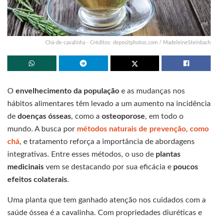
Chá-de-cavalinha - Créditos: depositphotos.com / MadeleineSteinbach
O
envelhecimento da população
e as mudanças nos
hábitos alimentares têm levado a um aumento na incidência
de
doenças ósseas
, como a
osteoporose
, em todo o
mundo. A busca por
métodos naturais de pre
v
enção, como
chá
, e tratamento reforça a importância de abordagens
integrativas. Entre esses métodos, o uso de
plantas
medicinais
vem se destacando por sua eficácia e
poucos
efeitos colaterais
.
Uma planta que tem ganhado atenção nos cuidados com a
saúde óssea é a cavalinha. Com propriedades diuréticas e