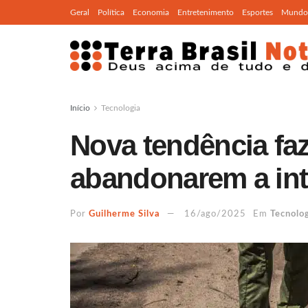
Geral
Política
Economia
Entretenimento
Esportes
Mundo
Início
Tecnologia
Nova tendência faz
abandonarem a int
Por
Guilherme Silva
16/ago/2025
Em
Tecnolo