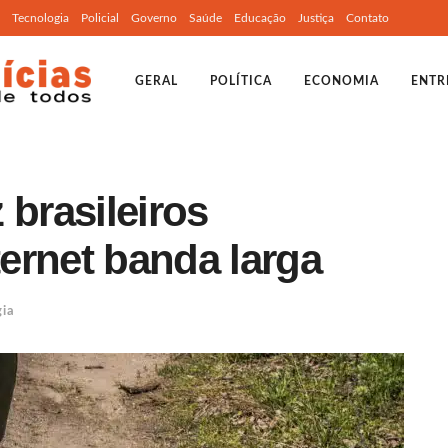
Tecnologia
Policial
Governo
Saúde
Educação
Justiça
Contato
GERAL
POLÍTICA
ECONOMIA
ENTR
 brasileiros
ernet banda larga
gia