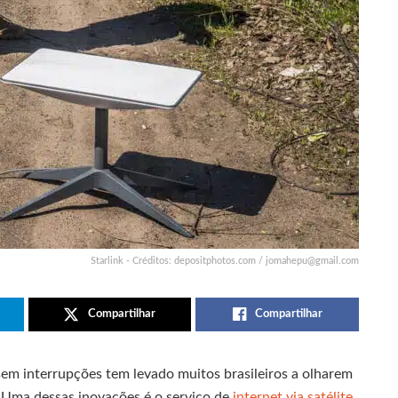
Starlink - Créditos: depositphotos.com /
jomahepu@gmail.com
Compartilhar
Compartilhar
sem interrupções tem levado muitos brasileiros a olharem
l. Uma dessas inovações é o serviço de
internet via satélite