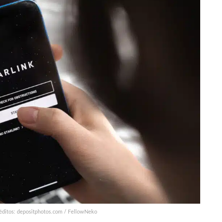
réditos: depositphotos.com / FellowNeko