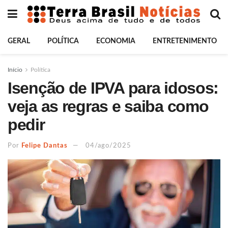
GERAL
POLÍTICA
ECONOMIA
ENTRETENIMENTO
Início
Política
Isenção de IPVA para idosos:
veja as regras e saiba como
pedir
Por
Felipe Dantas
04/ago/2025