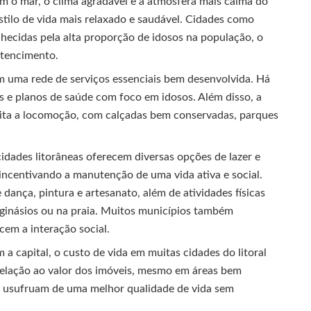
 o mar, o clima agradável e a atmosfera mais calma do
stilo de vida mais relaxado e saudável. Cidades como
hecidas pela alta proporção de idosos na população, o
rtencimento.
m uma rede de serviços essenciais bem desenvolvida. Há
as e planos de saúde com foco em idosos. Além disso, a
ilita a locomoção, com calçadas bem conservadas, parques
idades litorâneas oferecem diversas opções de lazer e
 incentivando a manutenção de uma vida ativa e social.
ança, pintura e artesanato, além de atividades físicas
 ginásios ou na praia. Muitos municípios também
em a interação social.
 capital, o custo de vida em muitas cidades do litoral
relação ao valor dos imóveis, mesmo em áreas bem
os usufruam de uma melhor qualidade de vida sem