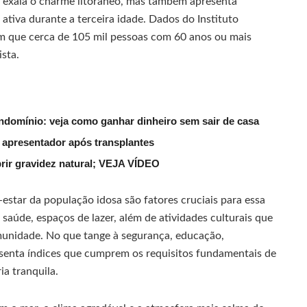
 exala o charme litorâneo, mas também apresenta
ativa durante a terceira idade. Dados do Instituto
lam que cerca de 105 mil pessoas com 60 anos ou mais
sta.
ndomínio: veja como ganhar dinheiro sem sair de casa
 apresentador após transplantes
rir gravidez natural; VEJA VÍDEO
estar da população idosa são fatores cruciais para essa
saúde, espaços de lazer, além de atividades culturais que
munidade. No que tange à segurança, educação,
esenta índices que cumprem os requisitos fundamentais de
a tranquila.