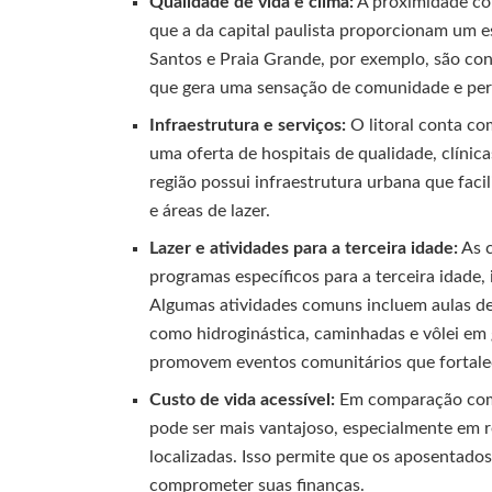
Qualidade de vida e clima:
A proximidade com
que a da capital paulista proporcionam um e
Santos e Praia Grande, por exemplo, são con
que gera uma sensação de comunidade e pe
Infraestrutura e serviços:
O litoral conta co
uma oferta de hospitais de qualidade, clínic
região possui infraestrutura urbana que fac
e áreas de lazer.
Lazer e atividades para a terceira idade:
As c
programas específicos para a terceira idade,
Algumas atividades comuns incluem aulas de d
como hidroginástica, caminhadas e vôlei em
promovem eventos comunitários que fortalec
Custo de vida acessível:
Em comparação com a
pode ser mais vantajoso, especialmente em 
localizadas. Isso permite que os aposentad
comprometer suas finanças.