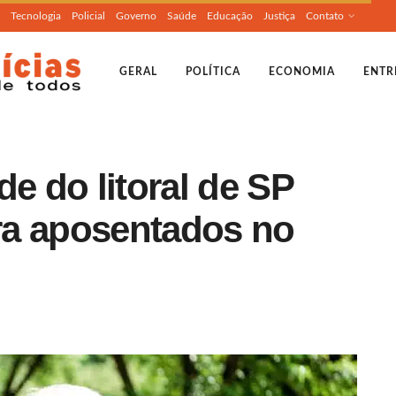
Tecnologia
Policial
Governo
Saúde
Educação
Justiça
Contato
GERAL
POLÍTICA
ECONOMIA
ENTR
de do litoral de SP
ra aposentados no