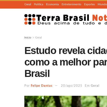
Geral
Política
Economia
Entretenimento
Esportes
Mundo
Início
Geral
Estudo revela cida
como a melhor pa
Brasil
Por
Felipe Dantas
20/ago/2025
Em
Geral