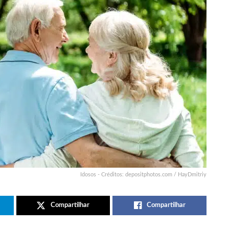
Idosos - Créditos: depositphotos.com / HayDmitriy
Compartilhar
Compartilhar