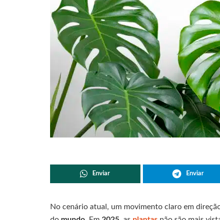
Enviar
Enviar
No cenário atual, um movimento claro em direçã
do
mundo
. Em
2025
, as
plantas
não são mais vis