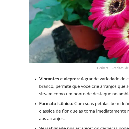
Gérbera – Créditos: d
Vibrantes e alegres:
A grande variedade de co
branco, permite que você crie arranjos que
sirvam como um ponto de destaque no ambi
Formato icônico:
Com suas pétalas bem defin
clássica de flor que as torna imediatamente
aos arranjos.
Versatilidade nos arranjos:
As gérberas pode