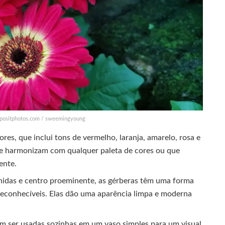
epositphotos.com / sweemingyoung
res, que inclui tons de vermelho, laranja, amarelo, rosa e
 se harmonizam com qualquer paleta de cores ou que
ente.
idas e centro proeminente, as gérberas têm uma forma
 reconhecíveis. Elas dão uma aparência limpa e moderna
m ser usadas sozinhas em um vaso simples para um visual