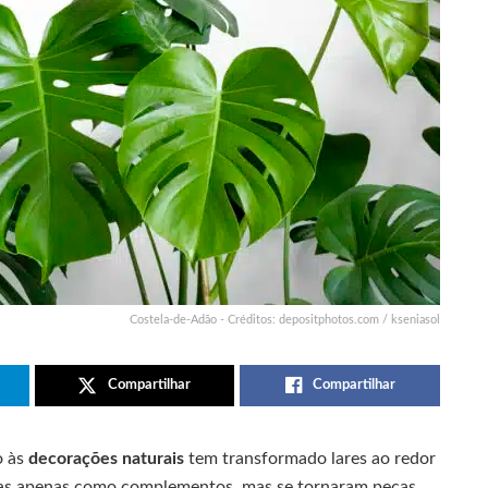
Costela-de-Adão - Créditos: depositphotos.com / kseniasol
Compartilhar
Compartilhar
o às
decorações naturais
tem transformado lares ao redor
tas apenas como complementos, mas se tornaram peças