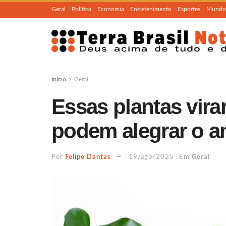
Geral
Política
Economia
Entretenimento
Esportes
Mundo
Início
Geral
Essas plantas vira
podem alegrar o a
Por
Felipe Dantas
19/ago/2025
Em
Geral