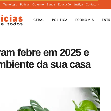
Tecnologia
Policial
Governo
Saúde
Educação
Justiça
Contato
GERAL
POLÍTICA
ECONOMIA
ENTR
ram febre em 2025 e
mbiente da sua casa