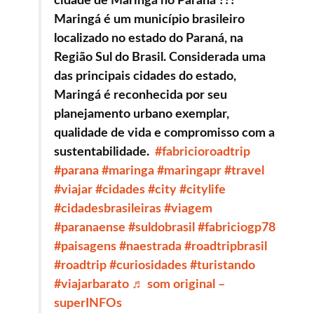
cidade de Maringá no Paraná ???
Maringá é um município brasileiro
localizado no estado do Paraná, na
Região Sul do Brasil. Considerada uma
das principais cidades do estado,
Maringá é reconhecida por seu
planejamento urbano exemplar,
qualidade de vida e compromisso com a
sustentabilidade.
#fabricioroadtrip
#parana
#maringa
#maringapr
#travel
#viajar
#cidades
#city
#citylife
#cidadesbrasileiras
#viagem
#paranaense
#suldobrasil
#fabriciogp78
#paisagens
#naestrada
#roadtripbrasil
#roadtrip
#curiosidades
#turistando
#viajarbarato
♬ som original –
superINFOs