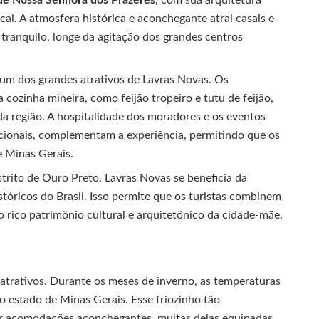
 de Nossa Senhora dos Prazeres
, com sua arquitetura
al. A atmosfera histórica e aconchegante atrai casais e
tranquilo, longe da agitação dos grandes centros
é um dos grandes atrativos de Lavras Novas. Os
 cozinha mineira, como feijão tropeiro e tutu de feijão,
da região. A hospitalidade dos moradores e os eventos
adicionais, complementam a experiência, permitindo que os
e Minas Gerais.
trito de Ouro Preto, Lavras Novas se beneficia da
óricos do Brasil. Isso permite que os turistas combinem
 o rico patrimônio cultural e arquitetônico da cidade-mãe.
atrativos. Durante os meses de inverno, as temperaturas
o estado de Minas Gerais. Esse friozinho tão
tar acomodações aconchegantes, muitas delas equipadas