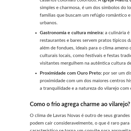
casarios coloniais coloridos. A
Igreja Matriz
simples e charmosa, é um dos símbolos do loc
famílias que buscam um refúgio romântico e 
urbanos.
Gastronomia e cultura mineira:
a culinária 
restaurantes e bares servem pratos típicos da
além de fondues, ideais para o clima ameno 
culturais locais, como festivais e festas tr
visitantes mergulhem na autêntica cultura d
Proximidade com Ouro Preto:
por ser um dis
proximidade com um dos maiores centros hist
a tranquilidade e a natureza do vilarejo com
Como o frio agrega charme ao vilarejo?
O clima de Lavras Novas é outro de seus grandes 
podem cair consideravelmente, o que é raro para 
característico se torna um convite para aprovei