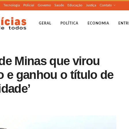
Tecnologia
Policial
Governo
Saúde
Educação
Justiça
Contato
GERAL
POLÍTICA
ECONOMIA
ENTR
de Minas que virou
io e ganhou o título de
lidade’