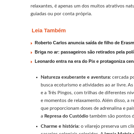
relaxantes, é apenas um dos muitos atrativos na
guiadas ou por conta própria.
Leia Também
Roberto Carlos anuncia saída de filho de Eras
Briga no ar: passageiros são retirados pela po
Leonardo entra na era do Pix e protagoniza c
Natureza exuberante e aventura:
cercada po
busca ecoturismo e atividades ao ar livre.
e a Três Pingos, com trilhas de diferentes ní
e momentos de relaxamento. Além disso, a regi
que proporcionam doses de adrenalina e pais
a
Represa do Custódio
também são pontos de
Charme e história:
o vilarejo preserva um cl