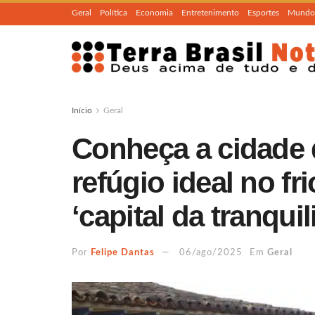
Geral
Política
Economia
Entretenimento
Esportes
Mundo
Início
Geral
Conheça a cidade 
refúgio ideal no fr
‘capital da tranqui
Por
Felipe Dantas
06/ago/2025
Em
Geral