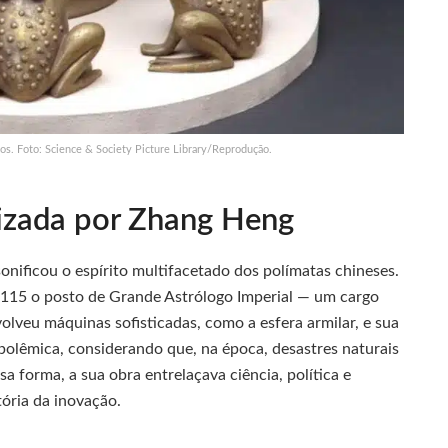
os. Foto: Science & Society Picture Library/Reprodução.
ilizada por Zhang Heng
onificou o espírito multifacetado dos polímatas chineses.
 115 o posto de Grande Astrólogo Imperial — um cargo
olveu máquinas sofisticadas, como a esfera armilar, e sua
polêmica, considerando que, na época, desastres naturais
 forma, a sua obra entrelaçava ciência, política e
tória da inovação.