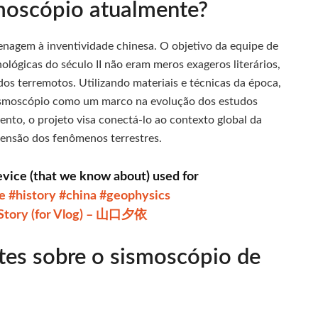
smoscópio atualmente?
nagem à inventividade chinesa. O objetivo da equipe de
lógicas do século II não eram meros exageros literários,
dos terremotos. Utilizando materiais e técnicas da época,
sismoscópio como um marco na evolução dos estudos
ento, o projeto visa conectá-lo ao contexto global da
ensão dos fenômenos terrestres.
device (that we know about) used for
e
#history
#china
#geophysics
Story (for Vlog) – 山口夕依
tes sobre o sismoscópio de