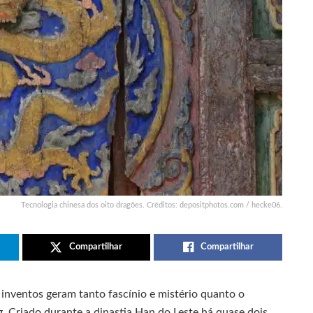
Tecnologia chinesa dos oito dragões. Créditos: depositphotos.com / hecke06.
Compartilhar
Compartilhar
s inventos geram tanto fascínio e mistério quanto o
 Criado durante a dinastia Han do Leste há quase dois