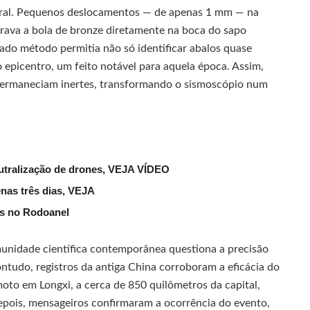
tral. Pequenos deslocamentos — de apenas 1 mm — na
rava a bola de bronze diretamente na boca do sapo
cado método permitia não só identificar abalos quase
epicentro, um feito notável para aquela época. Assim,
permaneciam inertes, transformando o sismoscópio num
eutralização de drones, VEJA VÍDEO
nas três dias, VEJA
as no Rodoanel
munidade científica contemporânea questiona a precisão
ntudo, registros da antiga China corroboram a eficácia do
moto em Longxi, a cerca de 850 quilômetros da capital,
pois, mensageiros confirmaram a ocorrência do evento,