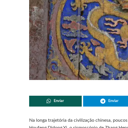
Enviar
Enviar
Na longa trajetória da civilização chinesa, pouco
Houfeng Didong Yi, o sismoscópio de Zhang Heng.