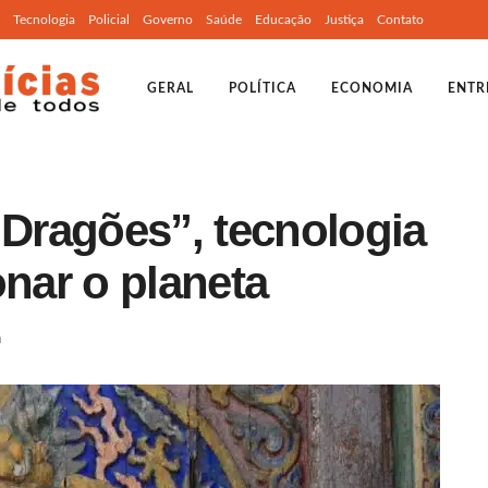
Tecnologia
Policial
Governo
Saúde
Educação
Justiça
Contato
GERAL
POLÍTICA
ECONOMIA
ENTR
 Dragões”, tecnologia
onar o planeta
a