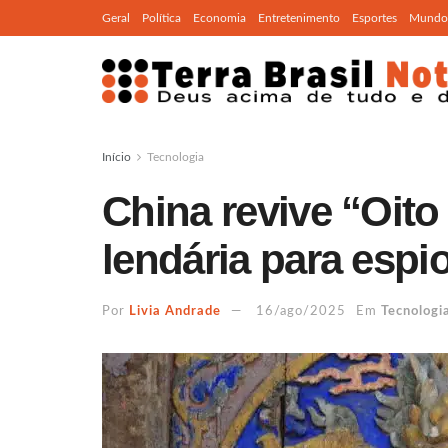
Geral
Política
Economia
Entretenimento
Esportes
Mundo
Início
Tecnologia
China revive “Oito
lendária para espi
Por
Livia Andrade
16/ago/2025
Em
Tecnologi