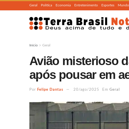
Geral
Política
Economia
Entretenimento
Esportes
Mundo
Início
Geral
Avião misterioso 
após pousar em ae
Por
Felipe Dantas
20/ago/2025
Em
Geral