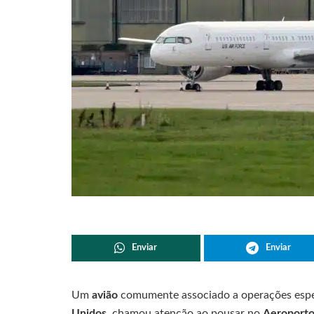
Enviar
Enviar
Um
avião
comumente associado a operações espe
Unidos
, chamou atenção ao pousar no
Aeroporto