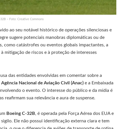
-32B – Foto: Creative Commons
ido ao seu notável histórico de operações silenciosas e
egre sugere potenciais manobras diplomáticas ou de
s, como catástrofes ou eventos globais impactantes, a
à mitigação de riscos e à proteção de interesses
recusa das entidades envolvidas em comentar sobre a
a
Agência Nacional de Aviação Civil (Anac)
e a Embaixada
nvolvendo o evento. O interesse do público e da mídia é
s reafirmam sua relevância e aura de suspense.
 um
Boeing C-32B
, é operada pela Força Aérea dos EUA e
igilo. Ele não possui identificação externa clara e tem
ia, o que o diferencia de aviões de transporte de rotina.