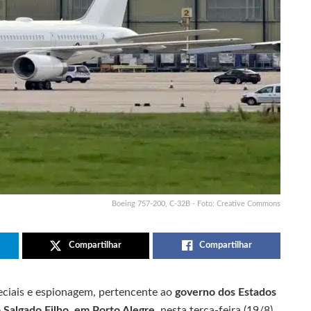
Boeing 757-200, C-32B - Foto: Creative Commons
Compartilhar
Compartilhar
ciais e espionagem, pertencente ao
governo dos Estados
 Salgado Filho, em Porto Alegre
, nesta terça-feira (19/8).