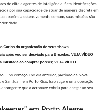
es de elite e agentes de inteligência. Sem identificações
ecida por sua capacidade de atuar de maneira discreta em
 sua aparência ostensivamente comum, suas missões são
prioridade.
mo Carlos da organização de seus shows
lícia após voo ser desviado para Bruxelas; VEJA VÍDEO
ena inusitada ao comprar porcos; VEJA VÍDEO
o Filho começou no dia anterior, partindo de Nova
, e San Juan, em Porto Rico. Isso sugere uma operação
o abrangente que a aeronave cobriu para chegar ao seu
ekeeper” em Porto Alegre