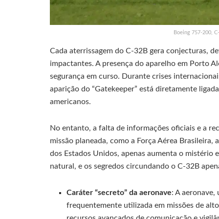
Boeing 757-200, C
Cada aterrissagem do C-32B gera conjecturas, dev
impactantes. A presença do aparelho em Porto Al
segurança em curso. Durante crises internacionai
aparição do “Gatekeeper” está diretamente ligada 
americanos.
No entanto, a falta de informações oficiais e a 
missão planeada, como a Força Aérea Brasileira, 
dos Estados Unidos, apenas aumenta o mistério e
natural, e os segredos circundando o C-32B apena
Caráter “secreto” da aeronave
: A aeronave,
frequentemente utilizada em missões de alto s
recursos avançados de comunicação e vigilânc