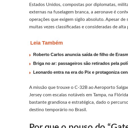
Estados Unidos, compostas por diplomatas, militar
externas na fuselagem branca, a aeronave é conh
operações que exigem sigilo absoluto. Apesar de
muitas vezes classificadas e consideradas de alta 
Leia Também
Roberto Carlos anuncia saída de filho de Eras
Briga no ar: passageiros são retirados pela po
Leonardo entra na era do Pix e protagoniza c
A missão que trouxe o C-32B ao Aeroporto Salgad
Jersey com escalas notáveis em Tampa, na Flórida
bastante grandiosa e estratégica, dado o percurs
destino temporário no Brasil.
Por que o pouso do “Gat