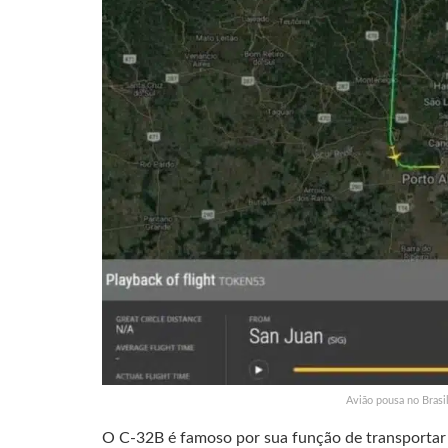
Avião pousa no Brasi
O C-32B é famoso por sua função de transportar