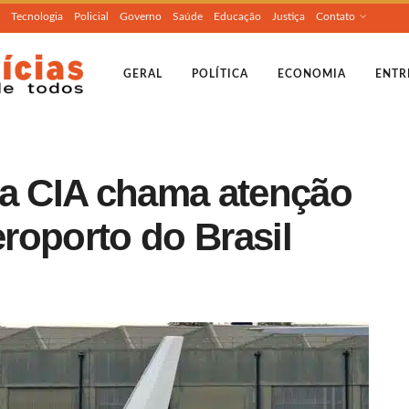
Tecnologia
Policial
Governo
Saúde
Educação
Justiça
Contato
GERAL
POLÍTICA
ECONOMIA
ENTR
da CIA chama atenção
roporto do Brasil