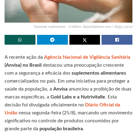
Tomando suplemento - Créditos: depositphotos.com / diego_cervo
A recente ação da
Agência Nacional de Vigilância Sanitária
(Anvisa) no Brasil
destacou uma preocupação crescente
com a segurança e eficácia dos
suplementos alimentares
comercializados no país. Em uma iniciativa para proteger a
saúde da população, a
Anvisa
anunciou a proibição de duas
marcas específicas, a
Gold Labs e a Nutrivitalle
. Esta
decisão foi divulgada oficialmente no
Diário Oficial da
União
nessa segunda-feira (25/8), marcando um movimento
significativo no controle de produtos consumidos por
grande parte da
população brasileira
.