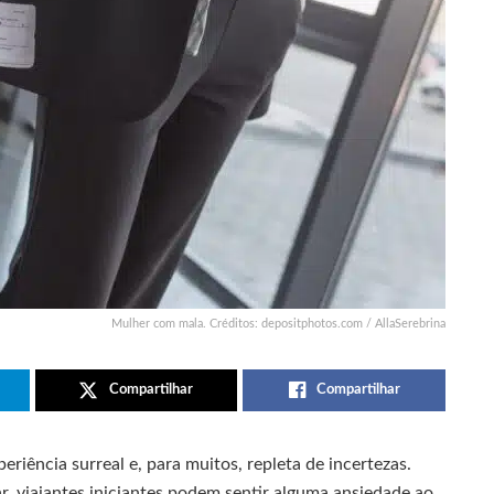
Mulher com mala. Créditos: depositphotos.com / AllaSerebrina
Compartilhar
Compartilhar
riência surreal e, para muitos, repleta de incertezas.
, viajantes iniciantes podem sentir alguma ansiedade ao