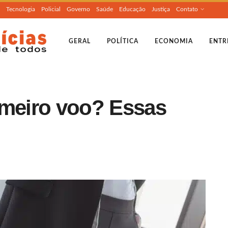
Tecnologia
Policial
Governo
Saúde
Educação
Justiça
Contato
GERAL
POLÍTICA
ECONOMIA
ENTR
imeiro voo? Essas