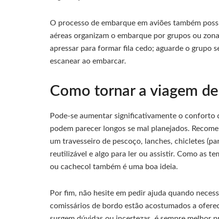
O processo de embarque em aviões também possui
aéreas organizam o embarque por grupos ou zonas
apressar para formar fila cedo; aguarde o grupo
escanear ao embarcar.
Como tornar a viagem de 
Pode-se aumentar significativamente o conforto 
podem parecer longos se mal planejados. Recome
um travesseiro de pescoço, lanches, chicletes (pa
reutilizável e algo para ler ou assistir. Como as 
ou cachecol também é uma boa ideia.
Por fim, não hesite em pedir ajuda quando necess
comissários de bordo estão acostumados a oferec
surgem dúvidas ou incertezas, é sempre melhor pr