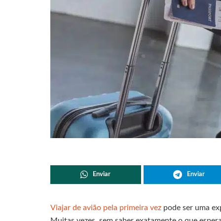
Enviar
Enviar
Viajar de avião pela primeira vez
pode ser uma expe
Muitas vezes, sem saber exatamente o que esperar