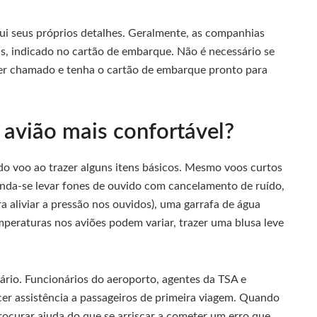
 seus próprios detalhes. Geralmente, as companhias
, indicado no cartão de embarque. Não é necessário se
 ser chamado e tenha o cartão de embarque pronto para
avião mais confortável?
do voo ao trazer alguns itens básicos. Mesmo voos curtos
nda-se levar fones de ouvido com cancelamento de ruído,
ra aliviar a pressão nos ouvidos), uma garrafa de água
temperaturas nos aviões podem variar, trazer uma blusa leve
ário. Funcionários do aeroporto, agentes da TSA e
er assistência a passageiros de primeira viagem. Quando
ocurar ajuda do que se arriscar a cometer um erro que