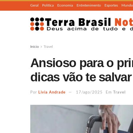
Geral
Política
Economia
Entretenimento
Esportes
Mundo
Início
Travel
Ansioso para o pr
dicas vão te salvar
Por
Livia Andrade
17/ago/2025
Em
Travel