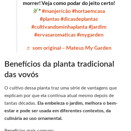
morrer! Veja como podar do jeito certo!
”
#manjericão
#hortaemcasa
#plantas
#dicasdeplantas
#cultivandominhaplanta
#jardim
#ervasaromaticas
#mygarden
♬ som original – Mateus My Garden
Benefícios da planta tradicional
das vovós
O cultivo dessa planta traz uma série de vantagens que
explicam por que ela continua atual mesmo depois de
tantas décadas.
Ela embeleza o jardim, melhora o bem-
estar e pode ser usada em diferentes contextos, da
culinária ao uso ornamental.
Benefícios mais comuns: