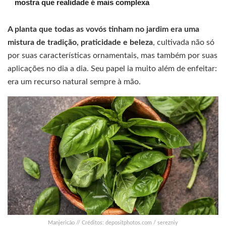
mostra que realidade é mais complexa
A planta que todas as vovós tinham no jardim era uma
mistura de tradição, praticidade e beleza
, cultivada não só
por suas características ornamentais, mas também por suas
aplicações no dia a dia. Seu papel ia muito além de enfeitar:
era um recurso natural sempre à mão.
Manjericão // Créditos: depositphotos.com / serezniy