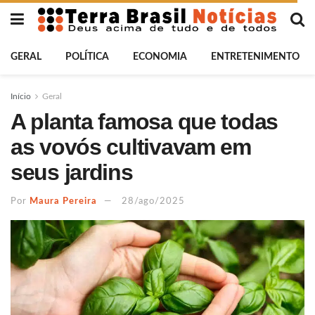
GERAL
POLÍTICA
ECONOMIA
ENTRETENIMENTO
Início
Geral
A planta famosa que todas
as vovós cultivavam em
seus jardins
Por
Maura Pereira
28/ago/2025