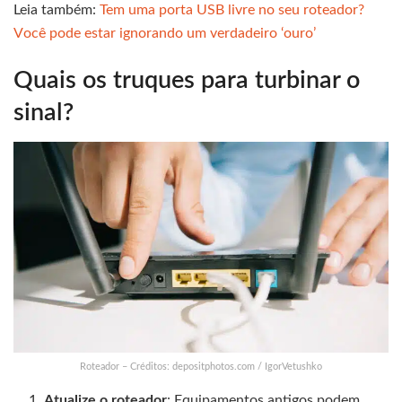
Leia também:
Tem uma porta USB livre no seu roteador?
V
o
cê pode estar ignorando um verdadeiro ‘ouro’
Quais os truques para turbinar o
sinal?
Roteador – Créditos: depositphotos.com / IgorVetushko
Atualize o roteador
: Equipamentos antigos podem