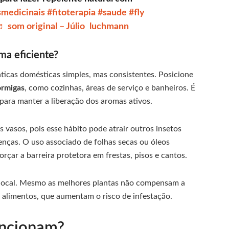
smedicinais
#fitoterapia
#saude
#fly
♬ som original – Júlio luchmann
ma eficiente?
icas domésticas simples, mas consistentes. Posicione
ormigas
, como cozinhas, áreas de serviço e banheiros. É
para manter a liberação dos aromas ativos.
 vasos, pois esse hábito pode atrair outros insetos
nças. O uso associado de folhas secas ou óleos
rçar a barreira protetora em frestas, pisos e cantos.
 local. Mesmo as melhores plantas não compensam a
e alimentos, que aumentam o risco de infestação.
ncionam?