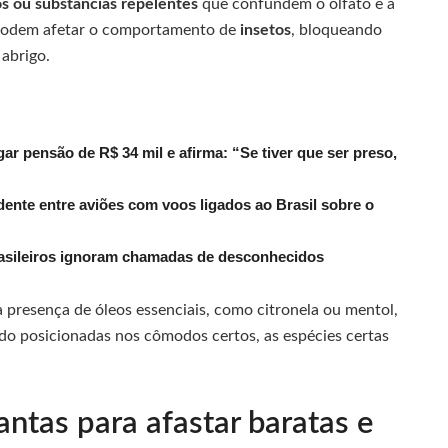
s ou substâncias repelentes
que confundem o olfato e a
podem afetar o comportamento de
insetos
, bloqueando
abrigo.
r pensão de R$ 34 mil e afirma: “Se tiver que ser preso,
dente entre aviões com voos ligados ao Brasil sobre o
rasileiros ignoram chamadas de desconhecidos
a presença de óleos essenciais, como citronela ou mentol,
do posicionadas nos cômodos certos, as espécies certas
ntas para afastar baratas e