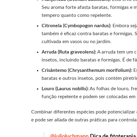
Seu aroma forte afasta baratas, formigas e 
tempero quanto como repelente.
Citronela (Cymbopogon nardus):
Embora seja
também é eficaz contra baratas e formigas. S
cultivada em vasos ou no jardim.
Arruda (Ruta graveolens):
A arruda tem um ch
insetos, incluindo baratas e formigas. É de fá
Crisântemo (Chrysanthemum morifolium):
Es
baratas e outros insetos, pois contém piretr
Louro (Laurus nobilis):
As folhas de louro, f
função repelente e podem ser colocadas em a
Combinar diferentes espécies pode potencializar 
e pode ser aliada de outras práticas para controla
@julioluchmann
Dica de fitoterapia