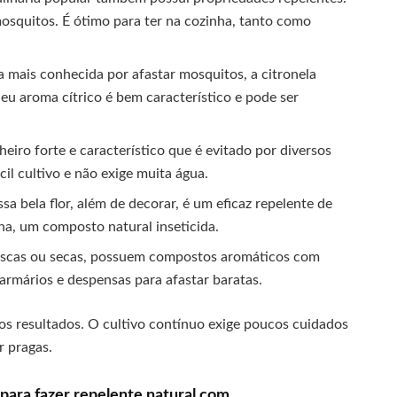
mosquitos. É ótimo para ter na cozinha, tanto como
 mais conhecida por afastar mosquitos, a citronela
eu aroma cítrico é bem característico e pode ser
eiro forte e característico que é evitado por diversos
cil cultivo e não exige muita água.
sa bela flor, além de decorar, é um eficaz repelente de
ina, um composto natural inseticida.
rescas ou secas, possuem compostos aromáticos com
rmários e despensas para afastar baratas.
os resultados. O cultivo contínuo exige poucos cuidados
r pragas.
 para fazer repelente natural com