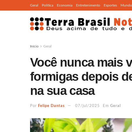
Geral
Política
Economia
Entretenimento
Esportes
Mundo
Início
Geral
Você nunca mais va
formigas depois de
na sua casa
Por
Felipe Dantas
07/jul/2025
Em
Geral