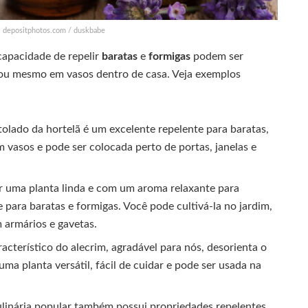
: depositphotos.com / duskbabe
capacidade de repelir
baratas
e
formigas
podem ser
s ou mesmo em vasos dentro de casa. Veja exemplos
lado da hortelã é um excelente repelente para baratas,
em vasos e pode ser colocada perto de portas, janelas e
r uma planta linda e com um aroma relaxante para
para baratas e formigas. Você pode cultivá-la no jardim,
 armários e gavetas.
acterístico do alecrim, agradável para nós, desorienta o
 uma planta versátil, fácil de cuidar e pode ser usada na
ulinária popular também possui propriedades repelentes.