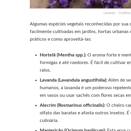
Lavanda – Créditos
Algumas espécies vegetais reconhecidas por sua 
facilmente cultivadas em jardins, hortas urbana
práticos e como aproveitá-las:
Hortelã (Mentha spp.):
O aroma forte e mento
formigas e até roedores. É fácil de cultivar 
ralos.
Lavanda (Lavandula angustifolia):
Além de se
humanos, a lavanda é um poderoso repelente 
em vasos ou usar sachês com flores secas em
Alecrim (Rosmarinus officinalis):
O cheiro car
olfato das baratas e afasta outros insetos. É
culinária.
Manjericão (Ocimum basilicum):
Esta erva c