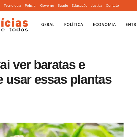
Tecnologia
Policial
Governo
Saúde
Educação
Justiça
Contato
GERAL
POLÍTICA
ECONOMIA
ENTR
i ver baratas e
 usar essas plantas