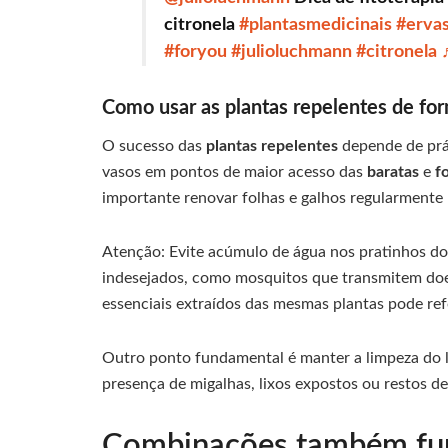
citronela
#plantasmedicinais
#erva
#foryou
#julioluchmann
#citronela
Como usar as plantas repelentes de for
O sucesso das
plantas repelentes
depende de prát
vasos em pontos de maior acesso das
baratas
e
f
importante renovar folhas e galhos regularmente 
Atenção: Evite acúmulo de água nos pratinhos dos
indesejados, como mosquitos que transmitem doe
essenciais extraídos das mesmas plantas pode refo
Outro ponto fundamental é manter a limpeza do
presença de migalhas, lixos expostos ou restos d
Combinações também fu