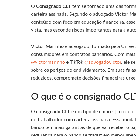
O
Consignado CLT
tem se tornado uma das forma
carteira assinada. Segundo o advogado
Victor Ma
conteúdo com foco em educação financeira, esse 
vista, mas esconde riscos importantes para a aut
Victor Marinho
é advogado, formado pela Univers
consumidores em contratos bancários. Com mais d
@victormarinho
e TikTok
@advogadovictor
, ele s
sobre os perigos do endividamento. Em suas falas
reduzidos, compromete decisões financeiras urge
O que é o consignado CLT
O
consignado CLT
é um tipo de empréstimo cujo v
do trabalhador com carteira assinada. Essa moda
banco tem mais garantias de que vai receber o p
segurança para o banco se traduz em menor liber