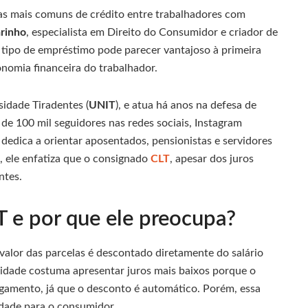
s mais comuns de crédito entre trabalhadores com
rinho
, especialista em Direito do Consumidor e criador de
tipo de empréstimo pode parecer vantajoso à primeira
onomia financeira do trabalhador.
idade Tiradentes (
UNIT
), e atua há anos na defesa de
e 100 mil seguidores nas redes sociais, Instagram
e dedica a orientar aposentados, pensionistas e servidores
, ele enfatiza que o consignado
CLT
, apesar dos juros
ntes.
 e por que ele preocupa?
alor das parcelas é descontado diretamente do salário
lidade costuma apresentar juros mais baixos porque o
agamento, já que o desconto é automático. Porém, essa
dade para o consumidor.