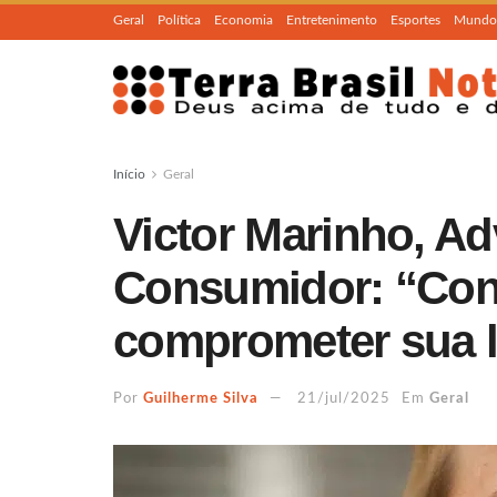
Geral
Política
Economia
Entretenimento
Esportes
Mundo
Início
Geral
Victor Marinho, A
Consumidor: “Con
comprometer sua l
Por
Guilherme Silva
21/jul/2025
Em
Geral