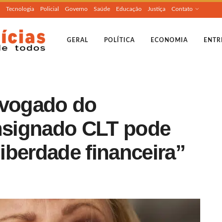
Tecnologia
Policial
Governo
Saúde
Educação
Justiça
Contato
GERAL
POLÍTICA
ECONOMIA
ENTR
dvogado do
signado CLT pode
iberdade financeira”