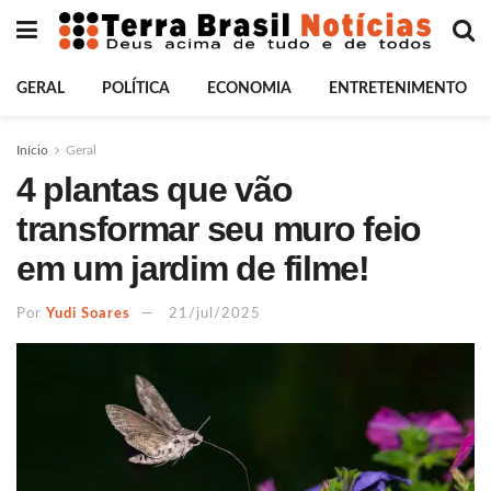
GERAL
POLÍTICA
ECONOMIA
ENTRETENIMENTO
Início
Geral
4 plantas que vão
transformar seu muro feio
em um jardim de filme!
Por
Yudi Soares
21/jul/2025