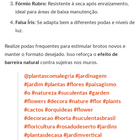
Fórmio Rubro:
Resistente à seca após enraizamento,
ideal para áreas de baixa manutenção.
Falsa Íris:
Se adapta bem a diferentes podas e níveis de
luz.
Realize podas frequentes para estimular brotos novos e
manter o formato desejado. Isso reforça o
efeito de
barreira natural
contra sujeiras nos muros.
@plantascomalegria
#jardinagem
#jardim
#plantas
#flores
#paisagismo
#o
#natureza
#suculentas
#garden
#flowers
#decora
#nature
#flor
#plants
#cactos
#orquideas
#flower
#decoracao
#horta
#suculentasbrasil
#floricultura
#rosadodeserto
#jardins
#plantasdecasa
#jardimvertical