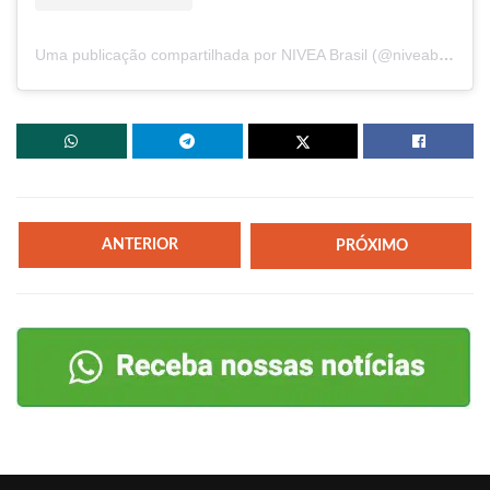
Uma publicação compartilhada por NIVEA Brasil (@niveabrasil)
ANTERIOR
PRÓXIMO