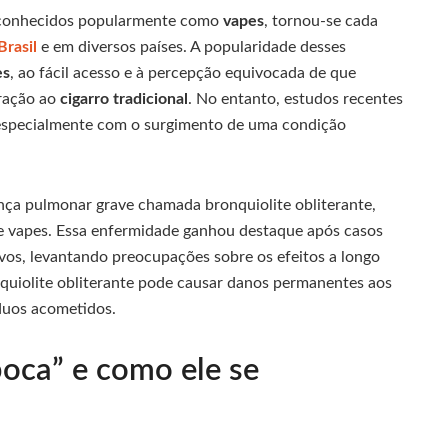
 conhecidos popularmente como
vapes
, tornou-se cada
Brasil
e em diversos países. A popularidade desses
es
, ao fácil acesso e à percepção equivocada de que
aração ao
cigarro tradicional
. No entanto, estudos recentes
 especialmente com o surgimento de uma condição
nça pulmonar grave chamada bronquiolite obliterante,
e vapes. Essa enfermidade ganhou destaque após casos
ivos, levantando preocupações sobre os efeitos a longo
nquiolite obliterante pode causar danos permanentes aos
íduos acometidos.
oca” e como ele se