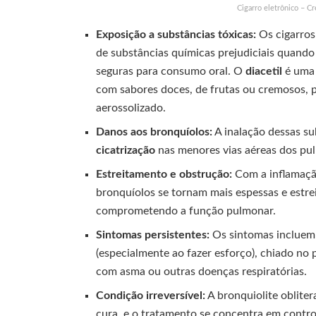
Cigarro eletrônico – C
Exposição a substâncias tóxicas:
Os cigarros
de substâncias químicas prejudiciais quand
seguras para consumo oral. O
diacetil
é uma 
com sabores doces, de frutas ou cremosos, p
aerossolizado.
Danos aos bronquíolos:
A inalação dessas su
cicatrização
nas menores vias aéreas dos pul
Estreitamento e obstrução:
Com a inflamação
bronquíolos se tornam mais espessas e estrei
comprometendo a função pulmonar.
Sintomas persistentes:
Os sintomas incluem t
(especialmente ao fazer esforço), chiado no
com asma ou outras doenças respiratórias.
Condição irreversível:
A bronquiolite oblite
cura, e o tratamento se concentra em contro