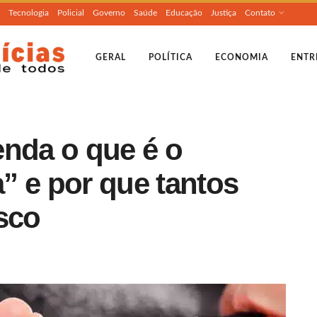
Tecnologia
Policial
Governo
Saúde
Educação
Justiça
Contato
GERAL
POLÍTICA
ECONOMIA
ENTR
enda o que é o
” e por que tantos
sco