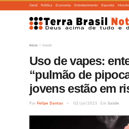
Geral
Política
Economia
Entretenimento
Esportes
Mundo
Início
Saúde
Uso de vapes: ent
“pulmão de pipoca
jovens estão em ri
Por
Felipe Dantas
02/jul/2025
Em
Saúde