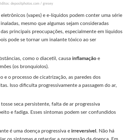
réditos: depositphotos.com / gresey
 eletrônicos (vapes) e e-líquidos podem conter uma série
o inaladas, mesmo que algumas sejam consideradas
das principais preocupações, especialmente em líquidos
ois pode se tornar um inalante tóxico ao ser
bstâncias, como o diacetil, causa
inflamação
e
mões (os bronquíolos).
 e o processo de cicatrização, as paredes dos
tas. Isso dificulta progressivamente a passagem do ar,
osse seca persistente, falta de ar progressiva
 peito e fadiga. Esses sintomas podem ser confundidos
rante é uma doença progressiva e
irreversível
. Não há
lar os sintomas e retardar a progressão da doença. Em