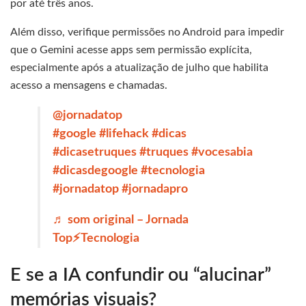
por até três anos.
Além disso, verifique permissões no Android para impedir
que o Gemini acesse apps sem permissão explícita,
especialmente após a atualização de julho que habilita
acesso a mensagens e chamadas.
@jornadatop
#google
#lifehack
#dicas
#dicasetruques
#truques
#vocesabia
#dicasdegoogle
#tecnologia
#jornadatop
#jornadapro
♬ som original – Jornada
Top⚡️Tecnologia
E se a IA confundir ou “alucinar”
memórias visuais?