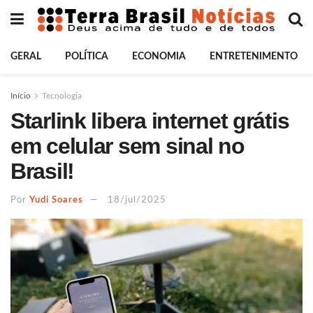
GERAL
POLÍTICA
ECONOMIA
ENTRETENIMENTO
Início
Tecnologia
Starlink libera internet grátis
em celular sem sinal no
Brasil!
Por
Yudi Soares
18/jul/2025