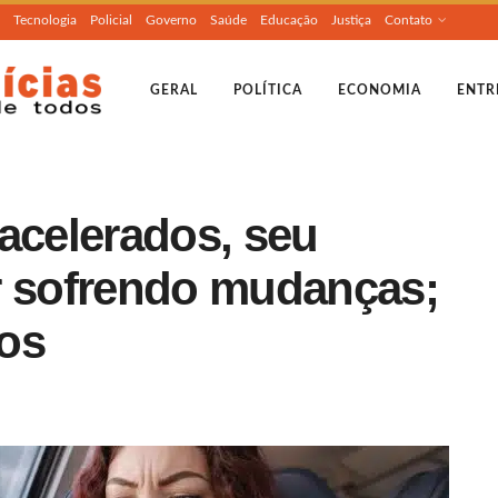
Tecnologia
Policial
Governo
Saúde
Educação
Justiça
Contato
GERAL
POLÍTICA
ECONOMIA
ENTR
acelerados, seu
r sofrendo mudanças;
os