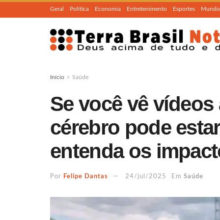
Geral
Política
Economia
Entretenimento
Esportes
Mundo
Início
Saúde
Se você vê vídeos 
cérebro pode esta
entenda os impact
Por
Felipe Dantas
24/jul/2025
Em
Saúde