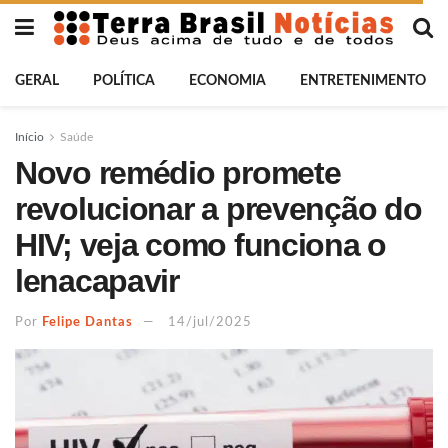
GERAL
POLÍTICA
ECONOMIA
ENTRETENIMENTO
Início
Saúde
Novo remédio promete
revolucionar a prevenção do
HIV; veja como funciona o
lenacapavir
Por
Felipe Dantas
14/jul/2025