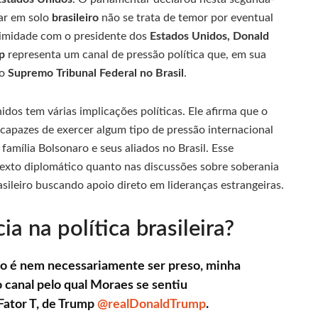
sar em solo
brasileiro
não se trata de temor por eventual
oximidade com o presidente dos
Estados Unidos, Donald
mp
representa um canal de pressão política que, em sua
lo
Supremo Tribunal Federal no Brasil
.
os tem várias implicações políticas. Ele afirma que o
capazes de exercer algum tipo de pressão internacional
amília Bolsonaro e seus aliados no Brasil. Esse
exto diplomático quanto nas discussões sobre soberania
asileiro buscando apoio direto em lideranças estrangeiras.
a na política brasileira?
ão é nem necessariamente ser preso, minha
 canal pelo qual Moraes se sentiu
Fator T, de Trump
@realDonaldTrump
.