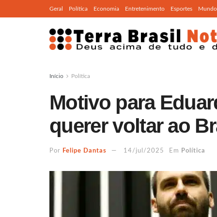
Geral
Política
Economia
Entretenimento
Esportes
Mundo
Início
Política
Motivo para Eduar
querer voltar ao Br
Por
Felipe Dantas
14/jul/2025
Em
Política