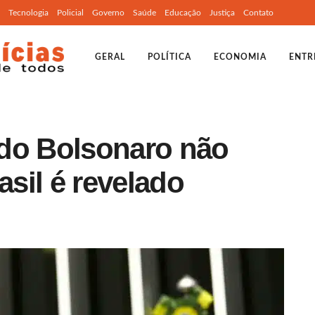
Tecnologia
Policial
Governo
Saúde
Educação
Justiça
Contato
GERAL
POLÍTICA
ECONOMIA
ENTR
do Bolsonaro não
asil é revelado