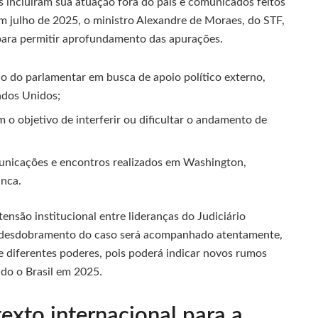
s incluíram sua atuação fora do país e comunicados feitos
 julho de 2025, o ministro Alexandre de Moraes, do STF,
 para permitir aprofundamento das apurações.
o do parlamentar em busca de apoio político externo,
ados Unidos;
m o objetivo de interferir ou dificultar o andamento de
unicações e encontros realizados em Washington,
anca.
ensão institucional entre lideranças do Judiciário
o. O desdobramento do caso será acompanhado atentamente,
e diferentes poderes, pois poderá indicar novos rumos
ndo o Brasil em 2025.
exto internacional para a