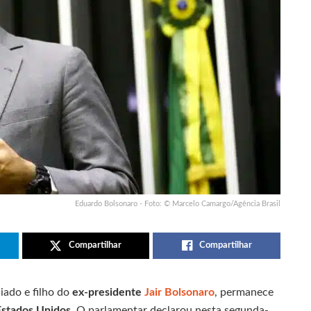
Eduardo Bolsonaro - Foto: © Marcelo Camargo/Agência Brasil
Compartilhar
Compartilhar
ciado e filho do
ex-presidente
Jair Bolsonaro
, permanece
Estados Unidos
. O parlamentar declarou nesta segunda-