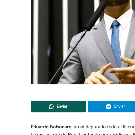
Enviar
Enviar
Eduardo Bolsonaro
, atual deputado federal licen
há meses fora do
Brasil
, optando por residir nos