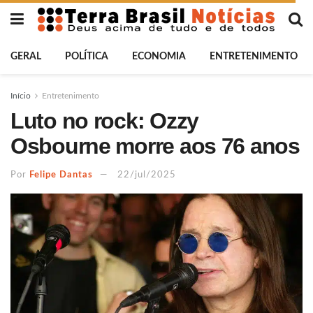
GERAL
POLÍTICA
ECONOMIA
ENTRETENIMENTO
Início
Entretenimento
Luto no rock: Ozzy
Osbourne morre aos 76 anos
Por
Felipe Dantas
22/jul/2025