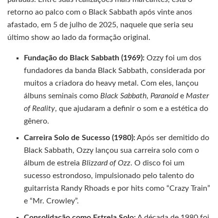
retorno ao palco com o Black Sabbath após vinte anos
afastado, em 5 de julho de 2025, naquele que seria seu
último show ao lado da formação original.
Fundação do Black Sabbath (1969):
Ozzy foi um dos
fundadores da banda Black Sabbath, considerada por
muitos a criadora do heavy metal. Com eles, lançou
álbuns seminais como
Black Sabbath
,
Paranoid
e
Master
of Reality
, que ajudaram a definir o som e a estética do
gênero.
Carreira Solo de Sucesso (1980):
Após ser demitido do
Black Sabbath, Ozzy lançou sua carreira solo com o
álbum de estreia
Blizzard of Ozz
. O disco foi um
sucesso estrondoso, impulsionado pelo talento do
guitarrista Randy Rhoads e por hits como “Crazy Train”
e “Mr. Crowley”.
Consolidação como Estrela Solo:
A década de 1980 foi