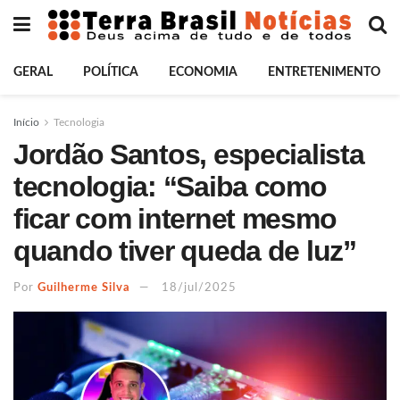
GERAL
POLÍTICA
ECONOMIA
ENTRETENIMENTO
Início
Tecnologia
Jordão Santos, especialista
tecnologia: “Saiba como
ficar com internet mesmo
quando tiver queda de luz”
Por
Guilherme Silva
18/jul/2025