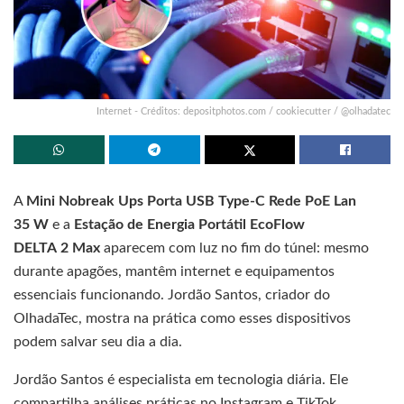
Internet - Créditos: depositphotos.com / cookiecutter / @olhadatec
A
Mini Nobreak Ups Porta USB Type‑C Rede PoE Lan
35 W
e a
Estação de Energia Portátil EcoFlow
DELTA 2 Max
aparecem com luz no fim do túnel: mesmo
durante apagões, mantêm internet e equipamentos
essenciais funcionando. Jordão Santos, criador do
OlhadaTec, mostra na prática como esses dispositivos
podem salvar seu dia a dia.
Jordão Santos é especialista em tecnologia diária. Ele
compartilha análises práticas no Instagram e TikTok