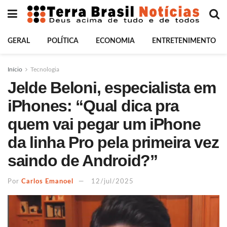
GERAL
POLÍTICA
ECONOMIA
ENTRETENIMENTO
Início
Tecnologia
Jelde Beloni, especialista em
iPhones: “Qual dica pra
quem vai pegar um iPhone
da linha Pro pela primeira vez
saindo de Android?”
Por
Carlos Emanoel
12/jul/2025