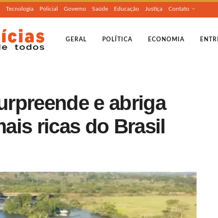
Tecnologia
Policial
Governo
Saúde
Educação
Justiça
Contato
GERAL
POLÍTICA
ECONOMIA
ENTR
surpreende e abriga
is ricas do Brasil