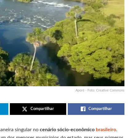
Aporé - Foto: Creative Commons
Compartilhar
Compartilhar
aneira singular no
cenário sócio-econômico
brasileiro
.
é um dos menores municípios do estado, mas seus números