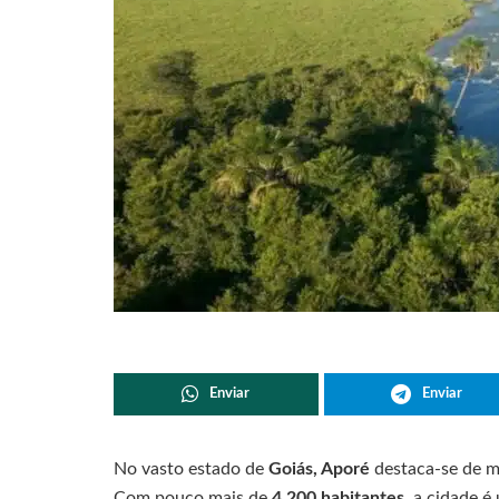
Enviar
Enviar
No vasto estado de
Goiás, Aporé
destaca-se de m
Com pouco mais de
4.200 habitantes
, a cidade 