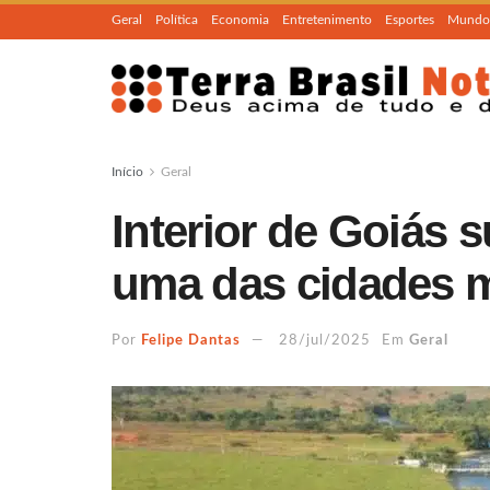
Geral
Política
Economia
Entretenimento
Esportes
Mundo
Início
Geral
Interior de Goiás 
uma das cidades ma
Por
Felipe Dantas
28/jul/2025
Em
Geral