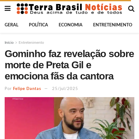
GERAL
POLÍTICA
ECONOMIA
ENTRETENIMENTO
Início
Entretenimento
Gominho faz revelação sobre
morte de Preta Gil e
emociona fãs da cantora
Por
Felipe Dantas
25/jul/2025