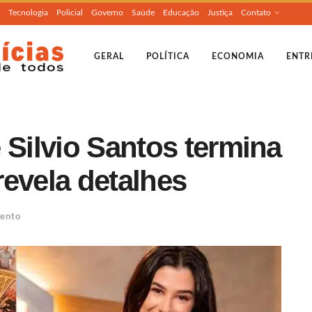
Tecnologia
Policial
Governo
Saúde
Educação
Justiça
Contato
GERAL
POLÍTICA
ECONOMIA
ENTR
 Silvio Santos termina
evela detalhes
mento