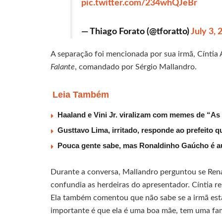
pic.twitter.com/234whQJeBr
— Thiago Forato (@tforatto)
July 3, 
A separação foi mencionada por sua irmã, Cíntia
Falante
, comandado por Sérgio Mallandro.
Leia Também
Haaland e Vini Jr. viralizam com memes de “As
Gusttavo Lima, irritado, responde ao prefeito 
Pouca gente sabe, mas Ronaldinho Gaúcho é au
Durante a conversa, Mallandro perguntou se Rena
confundia as herdeiras do apresentador. Cíntia re
Ela também comentou que não sabe se a irmã es
importante é que ela é uma boa mãe, tem uma famíli