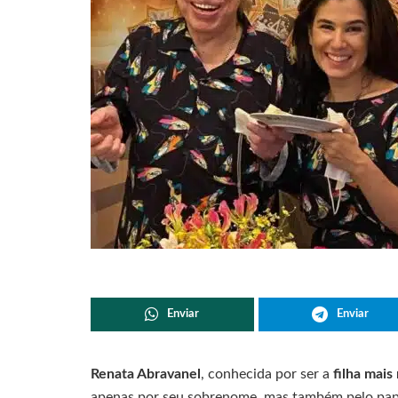
Enviar
Enviar
Renata Abravanel
, conhecida por ser a
filha mais
apenas por seu sobrenome, mas também pelo p