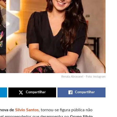
Renata Abravanel - Foto: Instagram
Compartilhar
Compartilhar
 nova de
Silvio Santos
, tornou-se figura pública não
apel empreendedor que desempenha no
Grupo Silvio