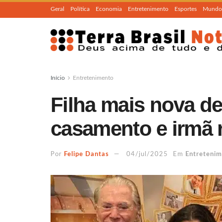
Geral
Política
Economia
Entretenimento
Esportes
Mundo
Início
Entretenimento
Filha mais nova de
casamento e irmã r
Por
Felipe Dantas
04/jul/2025
Em
Entreteni