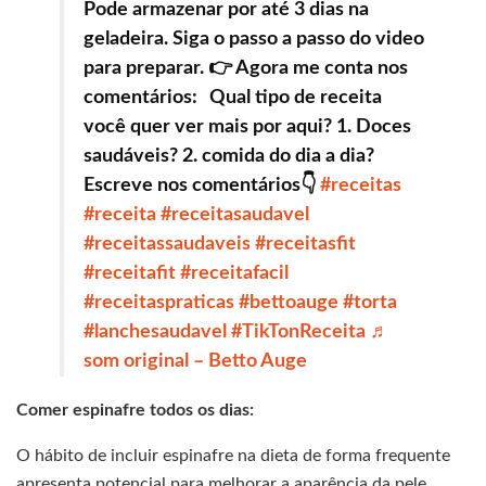
Pode armazenar por até 3 dias na
geladeira. Siga o passo a passo do video
para preparar. 👉 Agora me conta nos
comentários: Qual tipo de receita
você quer ver mais por aqui? 1. Doces
saudáveis? 2. comida do dia a dia?
Escreve nos comentários👇
#receitas
#receita
#receitasaudavel
#receitassaudaveis
#receitasfit
#receitafit
#receitafacil
#receitaspraticas
#bettoauge
#torta
#lanchesaudavel
#TikTonReceita
♬
som original – Betto Auge
Comer espinafre todos os dias:
O hábito de incluir espinafre na dieta de forma frequente
apresenta potencial para melhorar a aparência da pele,