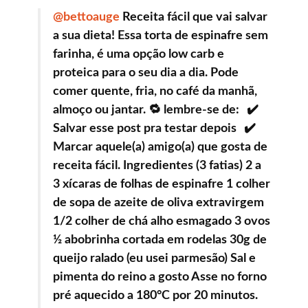
@bettoauge
Receita fácil que vai salvar
a sua dieta! Essa torta de espinafre sem
farinha, é uma opção low carb e
proteica para o seu dia a dia. Pode
comer quente, fria, no café da manhã,
almoço ou jantar. 🔁 lembre-se de: ✔️
Salvar esse post pra testar depois ✔️
Marcar aquele(a) amigo(a) que gosta de
receita fácil. Ingredientes (3 fatias) 2 a
3 xícaras de folhas de espinafre 1 colher
de sopa de azeite de oliva extravirgem
1/2 colher de chá alho esmagado 3 ovos
½ abobrinha cortada em rodelas 30g de
queijo ralado (eu usei parmesão) Sal e
pimenta do reino a gosto Asse no forno
pré aquecido a 180°C por 20 minutos.