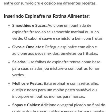
entre consumi-lo cru e cozido em diferentes receitas.
Inserindo Espinafre na Rotina Alimentar:
Smoothies e Sucos:
Adicione um punhado de
espinafre fresco ao seu smoothie matinal ou suco
verde. O sabor é suave e se mistura bem com frutas.
Ovos e Omeletes:
Refogue espinafre com alho e
adicione aos ovos mexidos, omeletes ou frittatas.
Saladas:
Use folhas de espinafre tenras como base
para suas saladas, ou misture-o com outras folhas
verdes.
Molhos e Pestos:
Bata espinafre com azeite, alho,
queijo e nozes para um molho pesto saudável ou
incorpore em outros molhos para massas.
Sopas e Caldos:
Adicione o vegetal picado no final do
cozimento de sopas, caldos e ensopados para manter