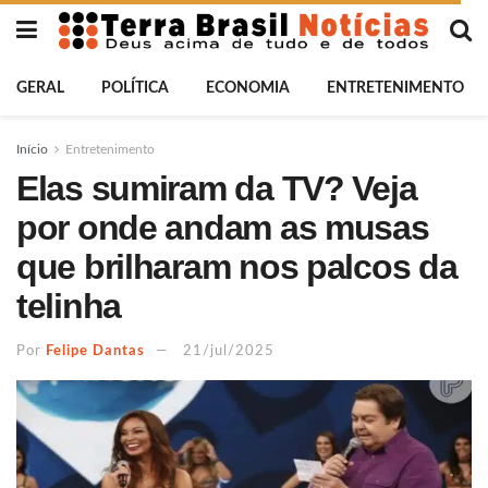
GERAL
POLÍTICA
ECONOMIA
ENTRETENIMENTO
Início
Entretenimento
Elas sumiram da TV? Veja
por onde andam as musas
que brilharam nos palcos da
telinha
Por
Felipe Dantas
21/jul/2025