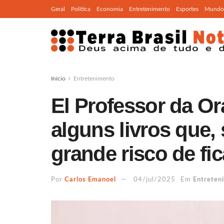
Geral
Política
Economia
Entretenimento
Esportes
Mundo
Início
Entretenimento
El Professor da Or
alguns livros que, 
grande risco de fic
Por
Carlos Emanoel
04/jul/2025
Em
Entreten