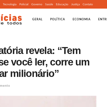
Tecnologia
Policial
Governo
Saúde
Educação
Justiça
Contato
GERAL
POLÍTICA
ECONOMIA
ENTR
atória revela: “Tem
se você ler, corre um
ar milionário”
imento