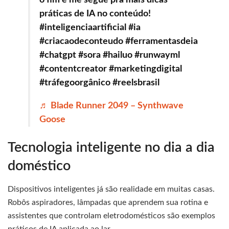
o fim e me segue pra mais dicas
práticas de IA no conteúdo! ⁠
#inteligenciaartificial #ia
#criacaodeconteudo #ferramentasdeia
#chatgpt #sora #hailuo #runwayml
#contentcreator #marketingdigital
#tráfegoorgânico #reelsbrasil
♬ Blade Runner 2049 – Synthwave
Goose
Tecnologia inteligente no dia a dia
doméstico
Dispositivos inteligentes já são realidade em muitas casas.
Robôs aspiradores, lâmpadas que aprendem sua rotina e
assistentes que controlam eletrodomésticos são exemplos
práticos de IA aplicada ao lar.