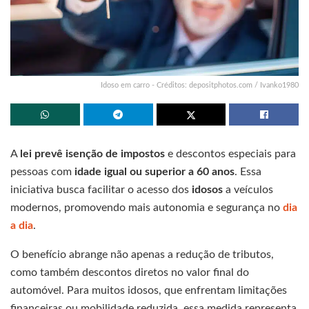
Idoso em carro - Créditos: depositphotos.com / Ivanko1980
A
lei prevê isenção de impostos
e descontos especiais para
pessoas com
idade igual ou superior a 60 anos
. Essa
iniciativa busca facilitar o acesso dos
idosos
a veículos
modernos, promovendo mais autonomia e segurança no
dia
a dia
.
O benefício abrange não apenas a redução de tributos,
como também descontos diretos no valor final do
automóvel. Para muitos idosos, que enfrentam limitações
financeiras ou mobilidade reduzida, essa medida representa