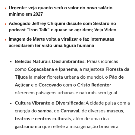
Urgente: veja quanto será o valor do novo salário
mínimo em 2027
Advogado Jeffrey Chiquini discute com Sestaro no
podcast “Iron Talk” e quase se agridem; Veja Vídeo
Imagem de Marte volta a viralizar e faz internautas
acreditarem ter visto uma figura humana
Belezas Naturais Deslumbrantes:
Praias icônicas
como
Copacabana
e
Ipanema
, a majestosa
Floresta da
Tijuca
(a maior floresta urbana do mundo), o
Pão de
Açúcar
e o
Corcovado
com o
Cristo Redentor
oferecem paisagens urbanas e naturais sem igual.
Cultura Vibrante e Diversificada:
A cidade pulsa com a
energia do
samba
, do
Carnaval
, de diversos
museus
,
teatros
e
centros culturais
, além de uma rica
gastronomia
que reflete a miscigenação brasileira.