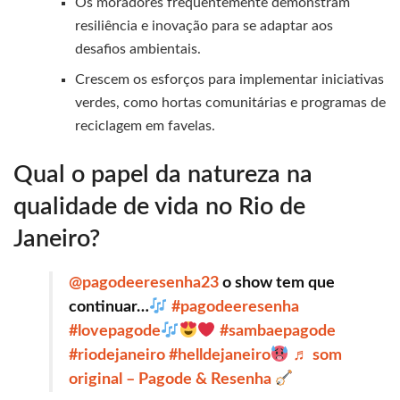
Os moradores frequentemente demonstram
resiliência e inovação para se adaptar aos
desafios ambientais.
Crescem os esforços para implementar iniciativas
verdes, como hortas comunitárias e programas de
reciclagem em favelas.
Qual o papel da natureza na
qualidade de vida no Rio de
Janeiro?
@pagodeeresenha23
o show tem que
continuar…
#pagodeeresenha
#lovepagode
#sambaepagode
#riodejaneiro
#helldejaneiro
♬ som
original – Pagode & Resenha